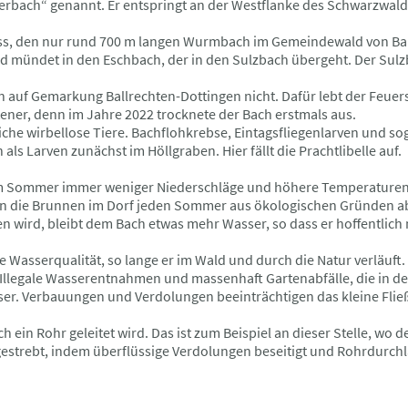
lerbach“ genannt. Er entspringt an der Westflanke des Schwarzwald
uss, den nur rund 700 m langen Wurmbach im Gemeindewald von Ball
nd mündet in den Eschbach, der in den Sulzbach übergeht. Der Sulz
n auf Gemarkung Ballrechten-Dottingen nicht. Dafür lebt der Feue
tener, denn im Jahre 2022 trocknete der Bach erstmals aus.
che wirbellose Tiere. Bachflohkrebse, Eintagsfliegenlarven und s
als Larven zunächst im Höllgraben. Hier fällt die Prachtlibelle auf.
im Sommer immer weniger Niederschläge und höhere Temperaturen,
n die Brunnen im Dorf jeden Sommer aus ökologischen Gründen abg
wird, bleibt dem Bach etwas mehr Wasser, so dass er hoffentlich 
Wasserqualität, so lange er im Wald und durch die Natur verläuft. 
. Illegale Wasserentnahmen und massenhaft Gartenabfälle, die in d
er. Verbauungen und Verdolungen beeinträchtigen das kleine Flie
h ein Rohr geleitet wird. Das ist zum Beispiel an dieser Stelle, wo 
gestrebt, indem überflüssige Verdolungen beseitigt und Rohrdurch