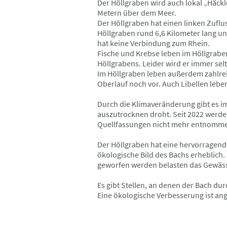
Der Höllgraben wird auch lokal „Häck
Metern über dem Meer.
Der Höllgraben hat einen linken Zufl
Höllgraben rund 6,6 Kilometer lang u
hat keine Verbindung zum Rhein.
Fische und Krebse leben im Höllgrabe
Höllgrabens. Leider wird er immer sel
Im Höllgraben leben außerdem zahlrei
Oberlauf noch vor. Auch Libellen leben 
Durch die Klimaveränderung gibt es 
auszutrocknen droht. Seit 2022 werde
Quellfassungen nicht mehr entnommen 
Der Höllgraben hat eine hervorragende 
ökologische Bild des Bachs erheblich
geworfen werden belasten das Gewäss
Es gibt Stellen, an denen der Bach durc
Eine ökologische Verbesserung ist an