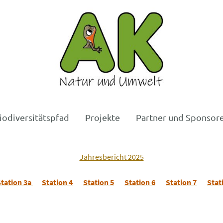
iodiversitätspfad
Projekte
Partner und Sponsor
Jahresbericht 2025
Station 3a
Station 4
Station 5
Station 6
Station 7
Stat